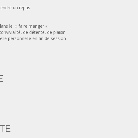
rendre un repas
dans le » faire manger «
ivialité, de détente, de plaisir
elle personnelle en fin de session
E
ITE