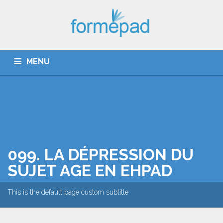
MENU
QUI SOMMES-NOUS ?
CATALOGUE
DÉROULEMENT
099. LA DÉPRESSION DU
ACTUALITÉ
SUJET AGE EN EHPAD
COUPE PATHOS ET GIRAGE
This is the default page custom subtitle
CONTACT