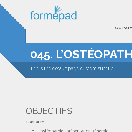
QUI SO
045. L’OSTÉOPATH
This is the default page custom subtitle
OBJECTIFS
Connaitre
L’ostéopathie : présentation générale