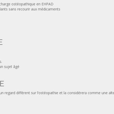
 en charge ostéopathique en EHPAD
idants sans recourir aux médicaments
E
s.
un sujet âgé
E
a un regard différent sur l’ostéopathie et la considérera comme une a