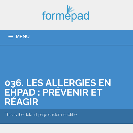
MENU
QUI SOMMES-NOUS ?
CATALOGUE
DÉROULEMENT
036. LES ALLERGIES EN
EHPAD : PRÉVENIR ET
ACTUALITÉ
RÉAGIR
COUPE PATHOS ET GIRAGE
This is the default page custom subtitle
CONTACT