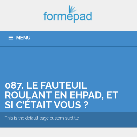
MENU
QUI SOMMES-NOUS ?
CATALOGUE
DÉROULEMENT
087. LE FAUTEUIL
ROULANT EN EHPAD, ET
ACTUALITÉ
SI C’ÉTAIT VOUS ?
COUPE PATHOS ET GIRAGE
This is the default page custom subtitle
CONTACT