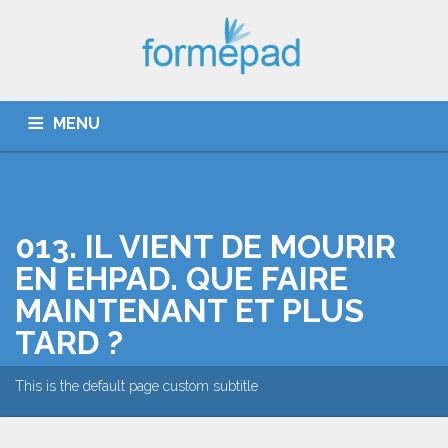
MENU
QUI SOMMES-NOUS ?
CATALOGUE
013. IL VIENT DE MOURIR
DÉROULEMENT
EN EHPAD. QUE FAIRE
MAINTENANT ET PLUS
ACTUALITÉ
TARD ?
COUPE PATHOS ET GIRAGE
This is the default page custom subtitle
CONTACT