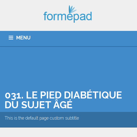
MENU
QUI SOMMES-NOUS ?
CATALOGUE
DÉROULEMENT
031. LE PIED DIABÉTIQUE
ACTUALITÉ
DU SUJET ÂGÉ
COUPE PATHOS ET GIRAGE
This is the default page custom subtitle
CONTACT