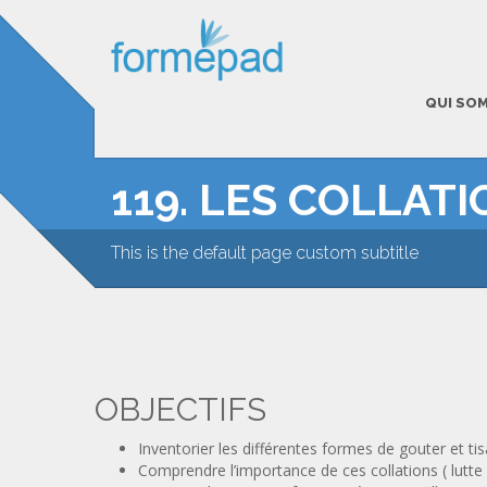
QUI SO
119. LES COLLAT
This is the default page custom subtitle
OBJECTIFS
Inventorier les différentes formes de gouter et t
Comprendre l’importance de ces collations ( lutte