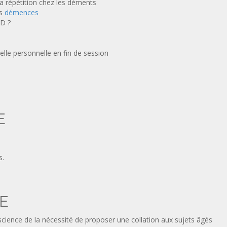
 a répétition chez les déments
s
démences
AD ?
elle personnelle en fin de session
E
s.
E
cience de la nécessité de proposer une collation aux sujets âgés