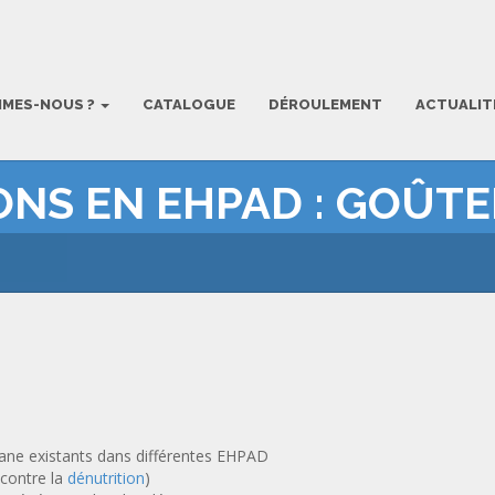
MMES-NOUS ?
CATALOGUE
DÉROULEMENT
ACTUALIT
IONS EN EHPAD : GOÛTE
isane existants dans différentes EHPAD
 contre la
dénutrition
)