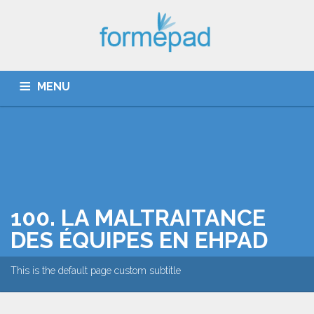
MENU
QUI SOMMES-NOUS ?
CATALOGUE
DÉROULEMENT
100. LA MALTRAITANCE
ACTUALITÉ
DES ÉQUIPES EN EHPAD
COUPE PATHOS ET GIRAGE
This is the default page custom subtitle
CONTACT