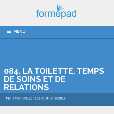
MENU
QUI SOMMES-NOUS ?
CATALOGUE
DÉROULEMENT
084. LA TOILETTE, TEMPS
DE SOINS ET DE
ACTUALITÉ
RELATIONS
COUPE PATHOS ET GIRAGE
This is the default page custom subtitle
CONTACT